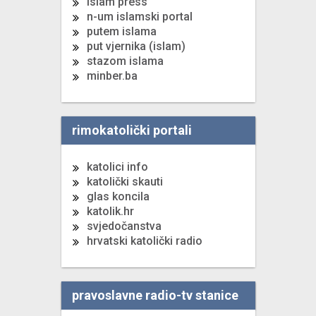
islam press
n-um islamski portal
putem islama
put vjernika (islam)
stazom islama
minber.ba
rimokatolički portali
katolici info
katolički skauti
glas koncila
katolik.hr
svjedočanstva
hrvatski katolički radio
pravoslavne radio-tv stanice