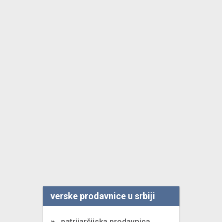
verske prodavnice u srbiji
patrijaršijska prodavnica