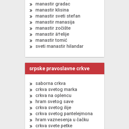
manastir gradac
manastir klisina
manastir sveti stefan
manastir manasija
manastir zočište
manastir ä†elije
manastir tomić
sveti manastir hilandar
srpske pravoslavne crkve
saborna crkva
crkva svetog marka
crkva na oplencu
hram svetog save
crkva svetog ilije
crkva svetog pantelejmona
hram vaznesenja u čačku
crkva svete petke