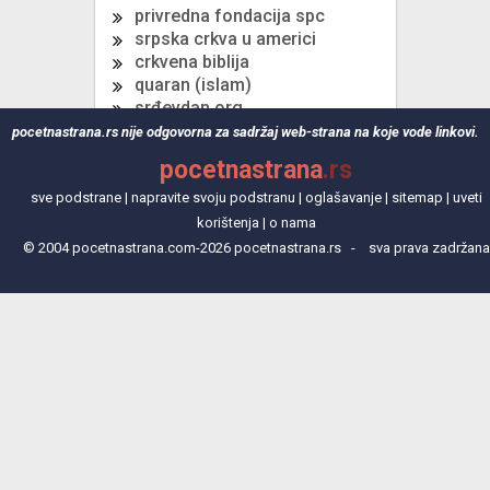
privredna fondacija spc
srpska crkva u americi
crkvena biblija
quaran (islam)
srđevdan.org
srpska crkva u austriji
pocetnastrana.rs nije odgovorna za sadržaj web-strana na koje vode linkovi.
izvor svete petke
pocetnastrana
.rs
sve podstrane
|
napravite svoju podstranu
|
oglašavanje
|
sitemap
|
uveti
korištenja
|
o nama
© 2004 pocetnastrana.com-2026 pocetnastrana.rs - sva prava zadržana